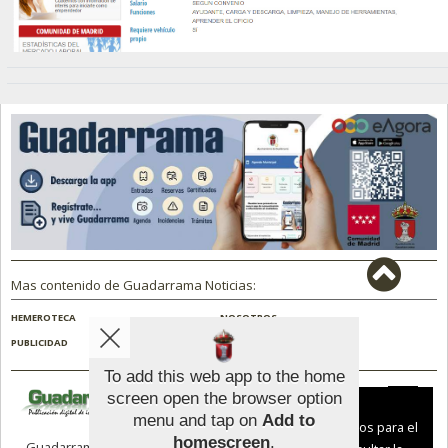
Mas contenido de Guadarrama Noticias:
HEMEROTECA
NOSOTROS
PUBLICIDAD
To add this web app to the home
screen open the browser option
Aviso sobre el Uso de cookies:
menu and tap on
Add to
Utilizamos cookies nuestras y de terceros para el
homescreen
.
Guadarrama Noticias |
Términos de uso
|