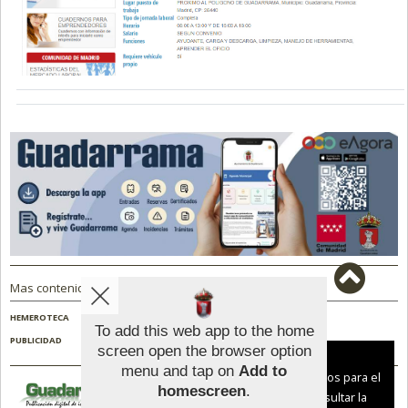
Mas contenido de Guadarrama Noticias:
HEMEROTECA
NOSOTROS
PUBLICIDAD
To add this web app to the home
screen open the browser option
Aviso sobre el Uso de cookies:
menu and tap on
Add to
Utilizamos cookies nuestras y de terceros para el
homescreen
.
Guadarrama Noticias |
Términos de uso
|
funcionamiento del digital. Puedes consultar la
Protección de datos