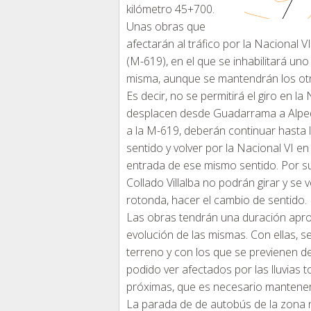
kilómetro 45+700.
Unas obras que
afectarán al tráfico por la Nacional V
(M-619), en el que se inhabilitará uno
misma, aunque se mantendrán los ot
Es decir, no se permitirá el giro en l
desplacen desde Guadarrama a Alpedr
a la M-619, deberán continuar hasta l
sentido y volver por la Nacional VI e
entrada de ese mismo sentido. Por su
Collado Villalba no podrán girar y se
rotonda, hacer el cambio de sentid
Las obras tendrán una duración apro
evolución de las mismas. Con ellas, se
terreno y con los que se previenen de
podido ver afectados por las lluvias 
próximas, que es necesario mantener
La parada de de autobús de la zona n