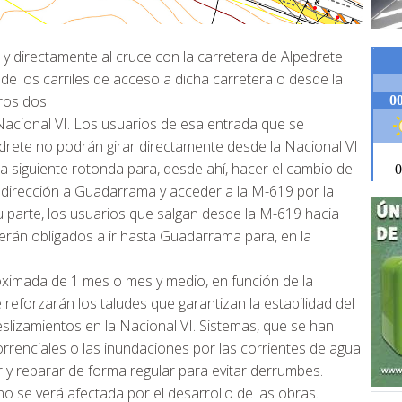
I y directamente al cruce con la carretera de Alpedrete
 de los carriles de acceso a dicha carretera o desde la
ros dos.
a Nacional VI. Los usuarios de esa entrada que se
ete no podrán girar directamente desde la Nacional VI
a siguiente rotonda para, desde ahí, hacer el cambio de
n dirección a Guadarrama y acceder a la M-619 por la
 parte, los usuarios que salgan desde la M-619 hacia
 verán obligados a ir hasta Guadarrama para, en la
o.
ximada de 1 mes o mes y medio, en función de la
 reforzarán los taludes que garantizan la estabilidad del
slizamientos en la Nacional VI. Sistemas, que se han
torrenciales o las inundaciones por las corrientes de agua
 y reparar de forma regular para evitar derrumbes.
o se verá afectada por el desarrollo de las obras.