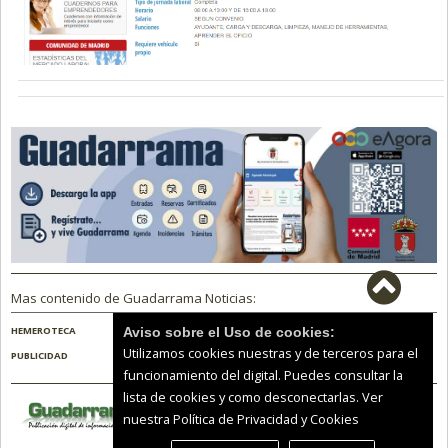
Mas contenido de Guadarrama Noticias:
HEMEROTECA
NOSOTROS
PUBLICIDAD
Aviso sobre el Uso de cookies:
Utilizamos cookies nuestras y de terceros para el
funcionamiento del digital. Puedes consultar la
lista de cookies y como desconectarlas.
Ver
Guadarrama Noticias |
Términos de uso
|
nuestra Política de Privacidad y Cookies
Protección de datos
© 2026 | Todos los derechos reservados